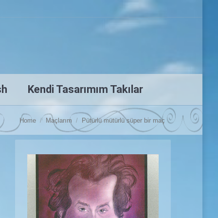
sh
Kendi Tasarımım Takılar
You are here:
Home
Maçlarım
Pütürlü mütürlü süper bir maç