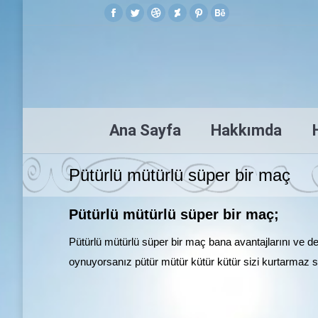
Facebook
Twitter
Dribbble
Deviantart
Pinterest
Behance
page
page
page
page
page
page
opens
opens
opens
opens
opens
opens
in
in
in
in
in
in
new
new
new
new
new
new
window
window
window
window
window
window
Ana Sayfa
Hakkımda
Pütürlü mütürlü süper bir maç
Pütürlü mütürlü süper bir maç;
Pütürlü mütürlü süper bir maç bana avantajlarını ve de
oynuyorsanız pütür mütür kütür kütür sizi kurtarmaz s