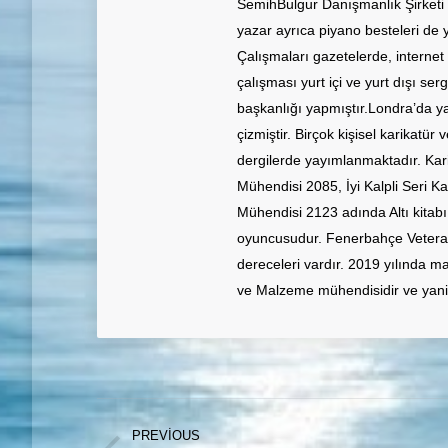
SemihBulgur Danışmanlık Şirketi ü
yazar ayrıca piyano besteleri de
Çalışmaları gazetelerde, internet
çalışması yurt içi ve yurt dışı ser
başkanlığı yapmıştır.Londra’da ya
çizmiştir. Birçok kişisel karikatür
dergilerde yayımlanmaktadır. Kari
Mühendisi 2085, İyi Kalpli Seri K
Mühendisi 2123 adında Altı kitabı
oyuncusudur. Fenerbahçe Veteran,
dereceleri vardır. 2019 yılında ma
ve Malzeme mühendisidir ve yani 
Post
PREVIOUS
navigation