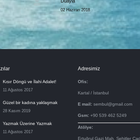
Duayla
02 Haziran 2018
zılar
Adresimiz
Kısır Döngü ve İlahi Adalet!
Ofis:
11 Ağustos 2017
Kartal / İstanbul
Güzel bir kadına yaklaşmak
E mail:
sembul@gmail.com
28 Kasım 2019
Gsm:
+90 539 462 5249
Yazmak Üzerine Yazmak
Atölye:
11 Ağustos 2017
Ertuğrul Gazi Mah. Şehitler Cad