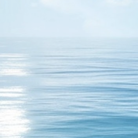
 müthiş bir maç bana maç kazanmayı bırakın ayakta
yat ta böyle işte ayakta durmak asla yetmez! Koşacaksın
caksın! Peki değer mi? Değmez! Hayat yaşam denen yalana
 ve geçti! Kaygan zeminde…