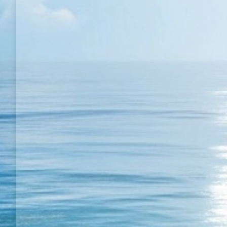
Kaygan Zeminde Pütürlü müthiş bir maç 23
Maçlarım
By
Semih BULGUR
19 Ağustos 2017
Kaygan Zeminde müthiş bir maç; Kaygan Zeminde
durmanın bile ne kadar zor olduğunu gösterdi. Ha
koşacaksın durmayacaksın! Durmayacağını sana
inanmaktır! Masa tenisi de bir geçici bir yalandı