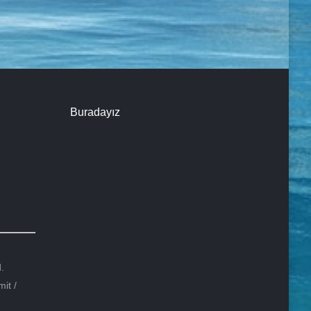
Buradayız
.
it /