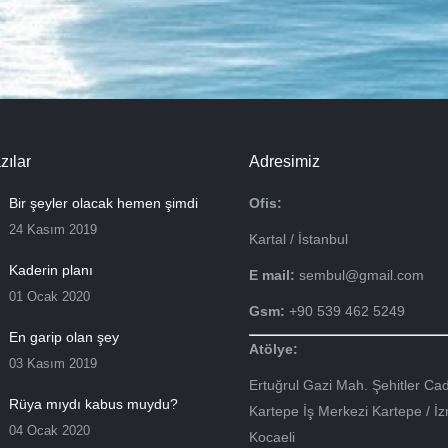
zılar
Adresimiz
Bir şeyler olacak hemen şimdi
Ofis:
24 Kasım 2019
Kartal / İstanbul
Kaderin planı
E mail:
sembul@gmail.com
01 Ocak 2020
Gsm:
+90 539 462 5249
En garip olan şey
Atölye:
03 Kasım 2019
Ertuğrul Gazi Mah. Şehitler Cad
Rüya mıydı kabus muydu?
Kartepe İş Merkezi Kartepe / İzm
04 Ocak 2020
Kocaeli