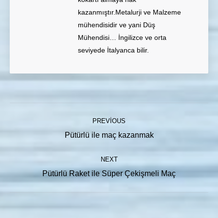
kazanmıştır.Metalurji ve Malzeme
mühendisidir ve yani Düş
Mühendisi… İngilizce ve orta
seviyede İtalyanca bilir.
Post
PREVIOUS
navigation
Previous
Pütürlü ile maç kazanmak
post:
NEXT
Next
Pütürlü Raket ile Süper Çekişmeli Maç
post: