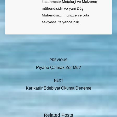
kazanmıştır.Metalurji ve Malzeme
mühendisidir ve yani Düş
Mühendisi… İngilizce ve orta
seviyede İtalyanca bilir.
Post
PREVIOUS
navigation
Previous
Piyano Çalmak Zor Mu?
post:
NEXT
Next
Karikatür Edebiyat Okuma Deneme
post:
Related Posts