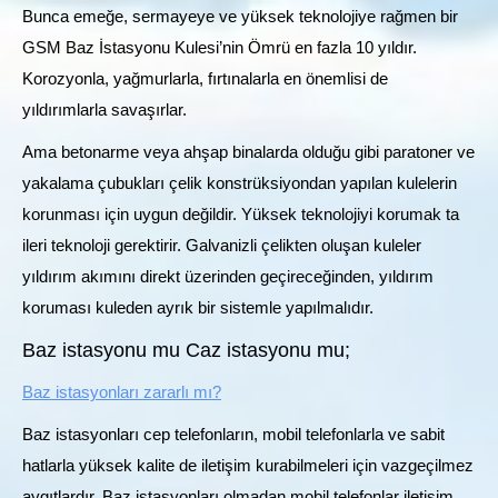
Bunca emeğe, sermayeye ve yüksek teknolojiye rağmen bir
GSM Baz İstasyonu Kulesi’nin Ömrü en fazla 10 yıldır.
Korozyonla, yağmurlarla, fırtınalarla en önemlisi de
yıldırımlarla savaşırlar.
Ama betonarme veya ahşap binalarda olduğu gibi paratoner ve
yakalama çubukları çelik konstrüksiyondan yapılan kulelerin
korunması için uygun değildir. Yüksek teknolojiyi korumak ta
ileri teknoloji gerektirir. Galvanizli çelikten oluşan kuleler
yıldırım akımını direkt üzerinden geçireceğinden, yıldırım
koruması kuleden ayrık bir sistemle yapılmalıdır.
Baz istasyonu mu Caz istasyonu mu;
Baz istasyonları zararlı mı?
Baz istasyonları cep telefonların, mobil telefonlarla ve sabit
hatlarla yüksek kalite de iletişim kurabilmeleri için vazgeçilmez
aygıtlardır. Baz istasyonları olmadan mobil telefonlar iletişim