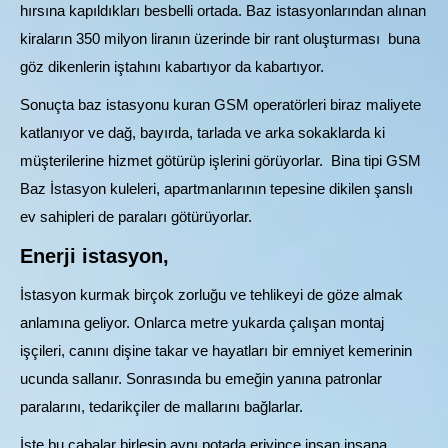
hırsına kapıldıkları besbelli ortada. Baz istasyonlarından alınan
kiraların 350 milyon liranın üzerinde bir rant oluşturması buna
göz dikenlerin iştahını kabartıyor da kabartıyor.
Sonuçta baz istasyonu kuran GSM operatörleri biraz maliyete
katlanıyor ve dağ, bayırda, tarlada ve arka sokaklarda ki
müşterilerine hizmet götürüp işlerini görüyorlar. Bina tipi GSM
Baz İstasyon kuleleri, apartmanlarının tepesine dikilen şanslı
ev sahipleri de paraları götürüyorlar.
Enerji istasyon,
İstasyon kurmak birçok zorluğu ve tehlikeyi de göze almak
anlamına geliyor. Onlarca metre yukarda çalışan montaj
işçileri, canını dişine takar ve hayatları bir emniyet kemerinin
ucunda sallanır. Sonrasında bu emeğin yanına patronlar
paralarını, tedarikçiler de mallarını bağlarlar.
İşte bu çabalar birleşip aynı potada eriyince insan insana