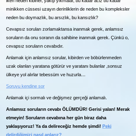
iken neden kibirler, yakıp yıkmalar, bu kadar aciz bu kadar
minikken cüssesi uzayın derinliklerin de neden bu kompleksler
neden bu doymazlık, bu arsızlık, bu kansızlık?
Cevapsız soruları zorlamaktansa inanmak gerek, anlamsız
soruların da onu soranın da sahibine inanmak gerek. Çünkü o,
cevapsız soruların cevabıdır.
Anlamak için anlamsız sorular, kibirden ve böbürlenmeden
uzak olanları yaratana götürür ve yaratanı bulanlar ,sonsuz
ülkeye yol alırlar tebessüm ve huzurla…
Soruyu kendine sor
Anlamak içi sormalı ve değişmez gerçeği anlamalı.
Anlamsız soruların cevabı ÖLÜMDÜR! Gerisi yalan! Merak
etmeyin! Soruların cevabına her gün biraz daha
yaklaşıyoruz! Ya da delireceğiz hemde şimdi!
Peki
delirdiğimizi nasıl anlarız?