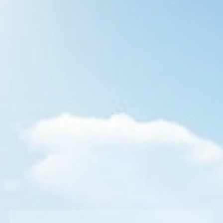
Garip Sorular! Anlamsız Cevaplar
Yazılarım
By
Semih BULGUR
11 Ağustos 2017
Garip Sorular! Anlamsız Cevaplar | Hayatı anlamak
için anlamsız sorular gerekmez mi? Yenilgiler,
galibiyetler, bitişler, yeniden oluşlar, acılar, sevinçler,
var oluşlar, dalıp gitmeler, düşünmeler, üşenmeden
sorgulayışlar, düşünmeden horlayışlar, zoraki ezilişler,
zevkle büzülüşler, haykırışlar, meydan okumalar
hayatı anlamak için değil midir? Neden anlamsız gelir
hayat, mide kazıntısına tuz biber ekerken? Neden
rehavet sarar mide şişkinliğinden, zevk…