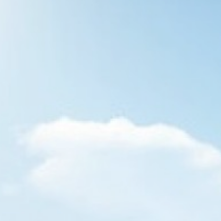
Garip Sorular! Anlamsız Cevaplar
Yazılarım
By
Semih BULGUR
11 Ağustos 2017
Garip Sorular! Anlamsız Cevaplar | Hayatı anlamak
için anlamsız sorular gerekmez mi? Yenilgiler,
galibiyetler, bitişler, yeniden oluşlar, acılar, sevinçler,
var oluşlar, dalıp gitmeler, düşünmeler, üşenmeden
sorgulayışlar, düşünmeden horlayışlar, zoraki ezilişler,
zevkle büzülüşler, haykırışlar, meydan okumalar
hayatı anlamak için değil midir? Neden anlamsız gelir
hayat, mide kazıntısına tuz biber ekerken? Neden
rehavet sarar mide şişkinliğinden, zevk…