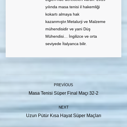
yılında masa tenisi il hakemliği
kokartı almaya hak
kazanmıştır.Metalurji ve Malzeme
mühendisidir ve yani Düş
Mühendisi… İngilizce ve orta
seviyede İtalyanca bilir.
Post
PREVIOUS
navigation
Previous
Masa Tenisi Süper Final Maçı 32-2
post:
NEXT
Next
Uzun Pütür Kısa Hayat Süper Maçları
post: