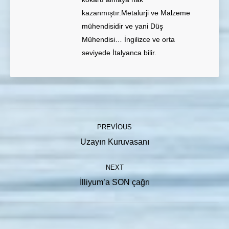
kazanmıştır.Metalurji ve Malzeme
mühendisidir ve yani Düş
Mühendisi… İngilizce ve orta
seviyede İtalyanca bilir.
Post
PREVIOUS
navigation
Previous
Uzayın Kuruvasanı
post:
NEXT
Next
İlliyum’a SON çağrı
post: