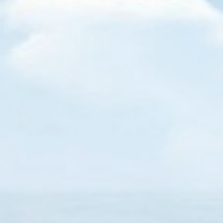
Üşenmeden düşünüyorum
Yazılarım
By
Semih BULGUR
07 Ağustos 2017