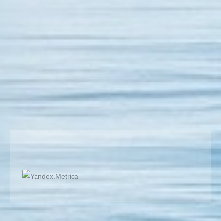
Üşenmeden Düşünüyorum; Düşünüyorum, Bu Renkli
Boşlukta, Milenyum’un Serserisi Gibi, Üşenmeden
Düşünüyorum, Bir Düş Mühendisi Gibi, Arkama şöyle
bir bakıp ta Düşünüyorum, Kanı deli bir liseli Aşık bir
üniversiteli Sonran bir sanatçı Karışık bir mühendis
Düşünüyorum! Oysa Ben, Ne Güzel Bir Çocuktum,
…