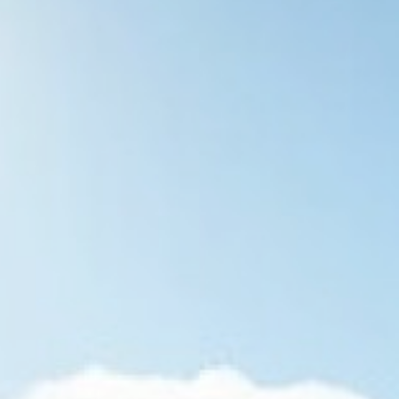
Hızlı Portre Karikatür Çizimi
Çizim Performanslarım
By
Semih BULGUR
07 Ağustos 2017
Karikatür video | Portre Karikatür Performansım
harikaydı güzel bir piknik ortamı gülen insanlarla.
Sarışının karikatürü akıp gitti parmaklarımın arasından.
Hoş bir gözlük ve gülüş işimizi her zaman kolaylaştırır.
Sizde keyifle izleyin! Karikatür Video!