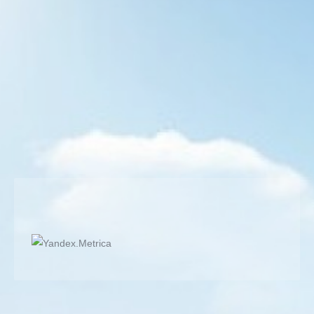
Maçlarım
By
Semih BULGUR
19 Ağustos 2017
Masa Tenisi Süper Final Maçı; Masa Tenisi Süper Final
Maçı çok fazla tecrübe, idman ve inanç gerektirir.
Kazanmak için topa çok iyi konsantre olmalı ve diğer
her şeyi unutmalı. Ve sonra kendinize inanıp
elinizdekinin en iyisini yapın!