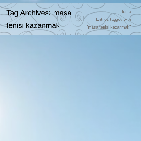
You are here:
Tag Archives:
masa
Home
Entries tagged with
tenisi kazanmak
"masa tenisi kazanmak"
Masa Tenisi Süper Final Maçı 32-2