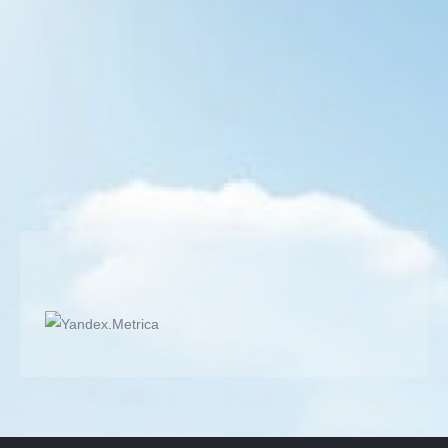
Tuşların Düşleri 2
Piyano Bestelerim
By
Semih BULGUR
21 Ağustos 2017
Tuşların Düşleri; Tuşların düşleri yeni bir melodide bir
nota olmaktır. Böylece konuşur, dinlenir ve hayat
bulurlar.