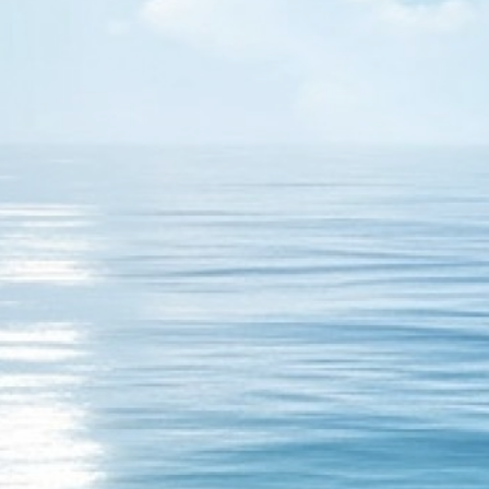
ede boyadığım yerde. Allah Allah! Bu nasıl olur. Bir tesadüf mü
nı, hayırlı bir şer mi bu, yoksa şerli bir hayır mı? Geleceği
ığıyla göğsümüz genişlemeli ki gelecek güzel olsun. Kader