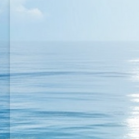
Kaderin planı
Yazılarım
By
Semih BULGUR
01 Ocak 2020
Kaderin planı | Ya o yanağında ki ben, tamda portr
bu, yoksa kaderin şaşmaz bir planı mı? Kaderin pla
bilemeyiz öyleyse şu anı yaşamalı şimdinin ferahl