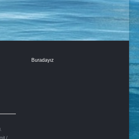
Buradayız
.
it /