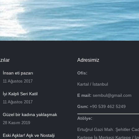
zılar
Adresimiz
İnsan eti pazarı
Ofis:
11 Ağustos 2017
Kartal / İstanbul
İyi Kalpli Seri Katil
E mail:
sembul@gmail.com
11 Ağustos 2017
Gsm:
+90 539 462 5249
Güzel bir kadına yaklaşmak
Atölye:
28 Kasım 2019
Ertuğrul Gazi Mah. Şehitler Cad
Eski Aşklar! Aşk ve Nostalji
Kartepe İş Merkezi Kartepe / İzm